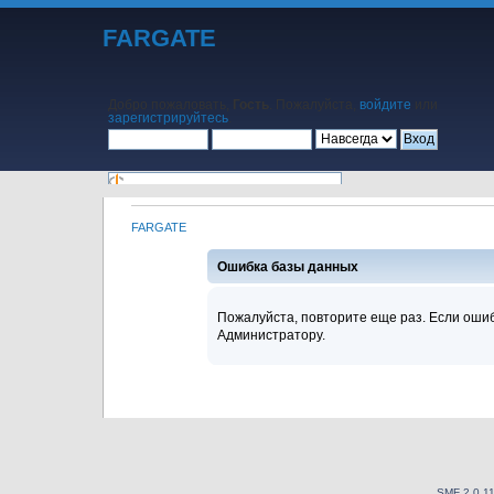
FARGATE
Добро пожаловать,
Гость
. Пожалуйста,
войдите
или
зарегистрируйтесь
.
FARGATE
Начало
Помощь
Поиск
Календарь
Вход
Регистрация
Ошибка базы данных
Пожалуйста, повторите еще раз. Если ошиб
Администратору.
SMF 2.0.1