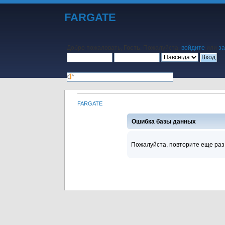
FARGATE
Добро пожаловать,
Гость
. Пожалуйста,
войдите
или
за
FARGATE
Начало
Помощь
Поиск
Календарь
Вход
Регистра
Ошибка базы данных
Пожалуйста, повторите еще раз