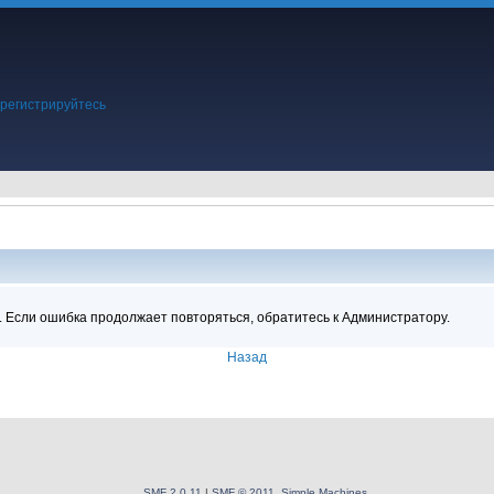
регистрируйтесь
.
ция
. Если ошибка продолжает повторяться, обратитесь к Администратору.
Назад
SMF 2.0.11
|
SMF © 2011
,
Simple Machines