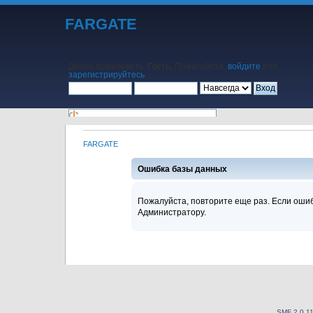
FARGATE
Добро пожаловать,
Гость
. Пожалуйста,
войдите
или
зарегистрируйтесь
.
FARGATE
Начало
Помощь
Поиск
Календарь
Вход
Регистрация
Ошибка базы данных
Пожалуйста, повторите еще раз. Если ошиб
Администратору.
SMF 2.0.1