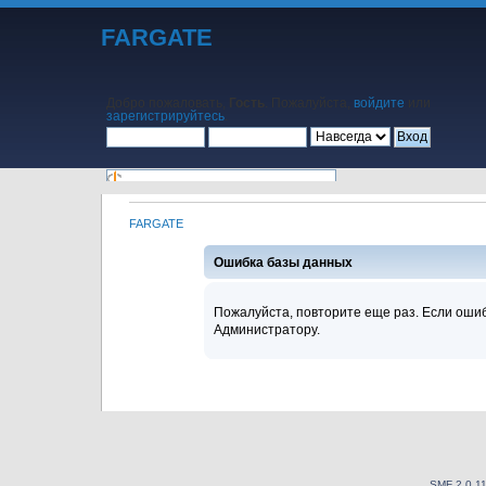
FARGATE
Добро пожаловать,
Гость
. Пожалуйста,
войдите
или
зарегистрируйтесь
.
FARGATE
Начало
Помощь
Поиск
Календарь
Вход
Регистрация
Ошибка базы данных
Пожалуйста, повторите еще раз. Если ошиб
Администратору.
SMF 2.0.1