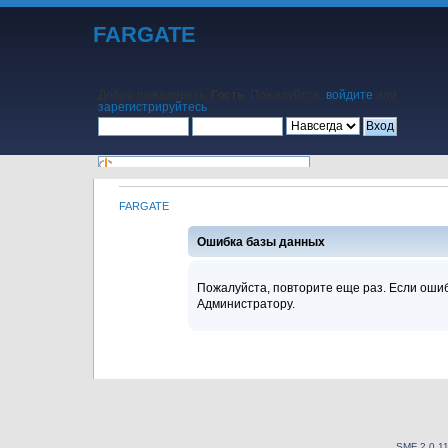
FARGATE
Добро пожаловать,
Гость
. Пожалуйста,
войдите
или
зарегистрируйтесь
.
FARGATE
Начало
Помощь
Поиск
Календарь
Вход
Регистрация
Ошибка базы данных
Пожалуйста, повторите еще раз. Если ошиб
Администратору.
SMF 2.0.1