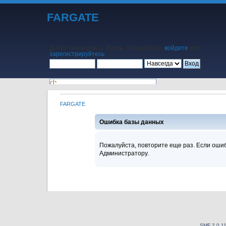
FARGATE
Добро пожаловать,
Гость
. Пожалуйста,
войдите
или
зарегистрируйтесь
.
FARGATE
Начало
Помощь
Поиск
Календарь
Вход
Регистрация
Ошибка базы данных
Пожалуйста, повторите еще раз. Если ошиб
Администратору.
SMF 2.0.1