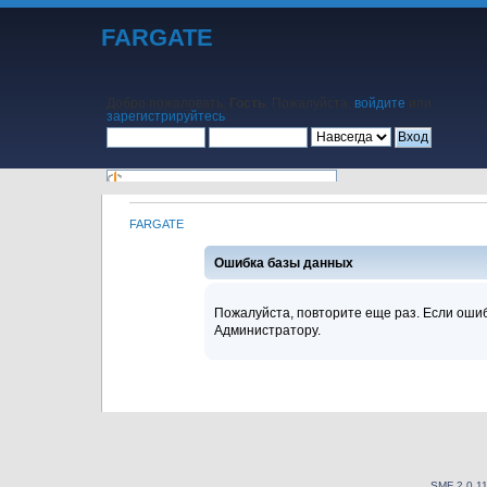
FARGATE
Добро пожаловать,
Гость
. Пожалуйста,
войдите
или
зарегистрируйтесь
.
FARGATE
Начало
Помощь
Поиск
Календарь
Вход
Регистрация
Ошибка базы данных
Пожалуйста, повторите еще раз. Если ошиб
Администратору.
SMF 2.0.1