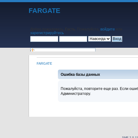
FARGATE
Добро пожаловать,
Гость
. Пожалуйста,
войдите
или
зарегистрируйтесь
.
FARGATE
Начало
Помощь
Поиск
Календарь
Вход
Регистрация
Ошибка базы данных
Пожалуйста, повторите еще раз. Если ошиб
Администратору.
SMF 2.0.1