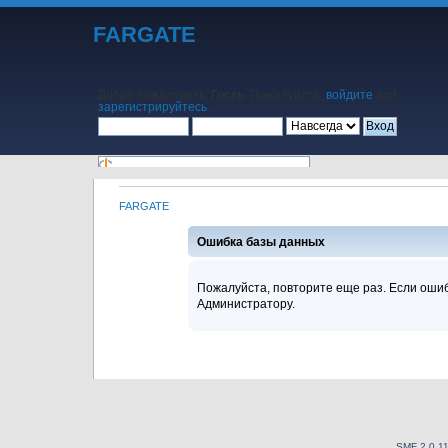
FARGATE
Добро пожаловать,
Гость
. Пожалуйста,
войдите
или
зарегистрируйтесь
.
FARGATE
Начало
Помощь
Поиск
Календарь
Вход
Регистрация
Ошибка базы данных
Пожалуйста, повторите еще раз. Если ошиб
Администратору.
SMF 2.0.1