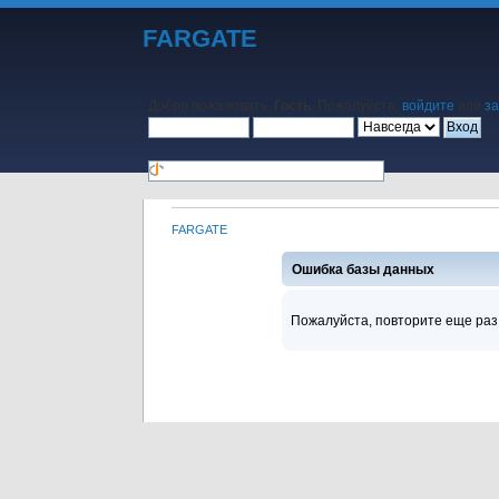
FARGATE
Добро пожаловать,
Гость
. Пожалуйста,
войдите
или
за
FARGATE
Начало
Помощь
Поиск
Календарь
Вход
Регистр
Ошибка базы данных
Пожалуйста, повторите еще раз