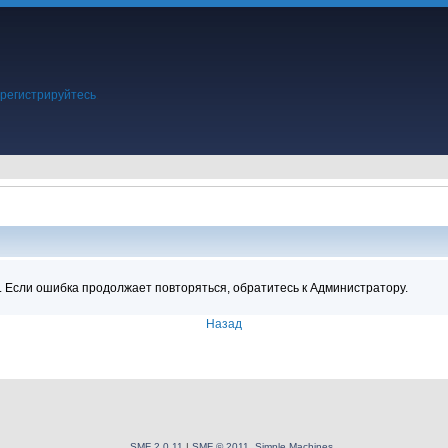
регистрируйтесь
.
ация
. Если ошибка продолжает повторяться, обратитесь к Администратору.
Назад
SMF 2.0.11
|
SMF © 2011
,
Simple Machines