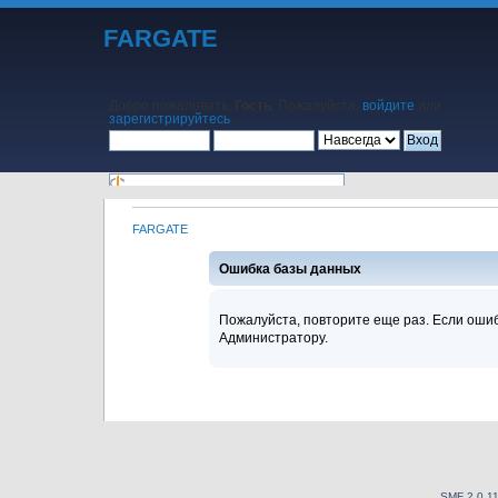
FARGATE
Добро пожаловать,
Гость
. Пожалуйста,
войдите
или
зарегистрируйтесь
.
FARGATE
Начало
Помощь
Поиск
Календарь
Вход
Регистрация
Ошибка базы данных
Пожалуйста, повторите еще раз. Если ошиб
Администратору.
SMF 2.0.1