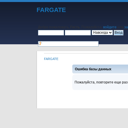
FARGATE
Добро пожаловать,
Гость
. Пожалуйста,
войдите
или
за
FARGATE
Начало
Помощь
Поиск
Календарь
Вход
Регистра
Ошибка базы данных
Пожалуйста, повторите еще раз