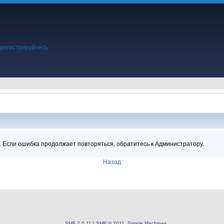
регистрируйтесь
.
ция
. Если ошибка продолжает повторяться, обратитесь к Администратору.
Назад
SMF 2.0.11
|
SMF © 2011
,
Simple Machines