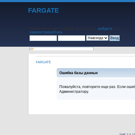
FARGATE
Добро пожаловать,
Гость
. Пожалуйста,
войдите
или
зарегистрируйтесь
.
FARGATE
Начало
Помощь
Поиск
Календарь
Вход
Регистрация
Ошибка базы данных
Пожалуйста, повторите еще раз. Если ошиб
Администратору.
SMF 2.0.1