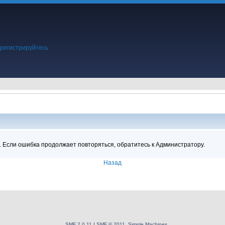
регистрируйтесь
.
ция
. Если ошибка продолжает повторяться, обратитесь к Администратору.
Назад
SMF 2.0.11
|
SMF © 2011
,
Simple Machines