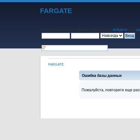
FARGATE
Добро пожаловать,
Гость
. Пожалуйста,
войдите
или
за
FARGATE
Начало
Помощь
Поиск
Календарь
Вход
Регистра
Ошибка базы данных
Пожалуйста, повторите еще раз