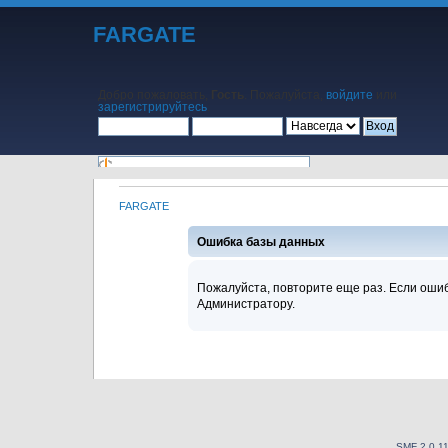
FARGATE
Добро пожаловать,
Гость
. Пожалуйста,
войдите
или
зарегистрируйтесь
.
FARGATE
Начало
Помощь
Поиск
Календарь
Вход
Регистрация
Ошибка базы данных
Пожалуйста, повторите еще раз. Если ошиб
Администратору.
SMF 2.0.1