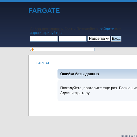
FARGATE
Добро пожаловать,
Гость
. Пожалуйста,
войдите
или
зарегистрируйтесь
.
FARGATE
Начало
Помощь
Поиск
Календарь
Вход
Регистрация
Ошибка базы данных
Пожалуйста, повторите еще раз. Если ошиб
Администратору.
SMF 2.0.1