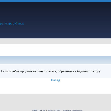
регистрируйтесь
.
ция
. Если ошибка продолжает повторяться, обратитесь к Администратору.
Назад
SMF 2.0.11
|
SMF © 2011
,
Simple Machines