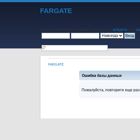
FARGATE
Добро пожаловать,
Гость
. Пожалуйста,
войдите
или
за
FARGATE
Начало
Помощь
Поиск
Календарь
Вход
Регистра
Ошибка базы данных
Пожалуйста, повторите еще раз