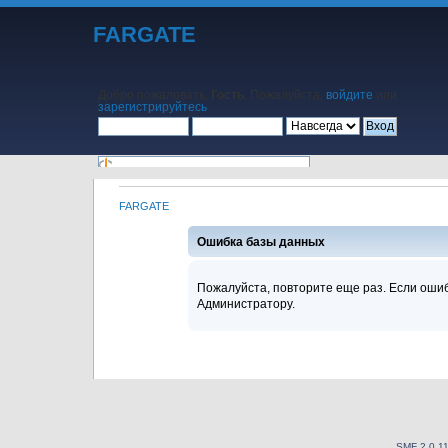
FARGATE
Добро пожаловать,
Гость
. Пожалуйста,
войдите
или
зарегистрируйтесь
.
FARGATE
Начало
Помощь
Поиск
Календарь
Вход
Регистрация
Ошибка базы данных
Пожалуйста, повторите еще раз. Если ошиб
Администратору.
SMF 2.0.1